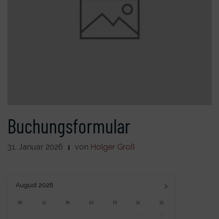
Buchungsformular
31. Januar 2026
von
Holger Groß
›
August
2026
MO
DI
MI
DO
FR
SA
SO
1
2