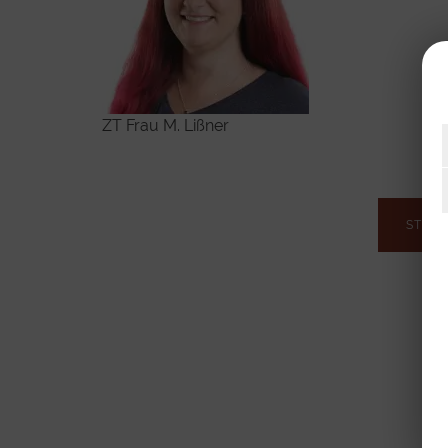
ZT Frau M. Lißner
STELL