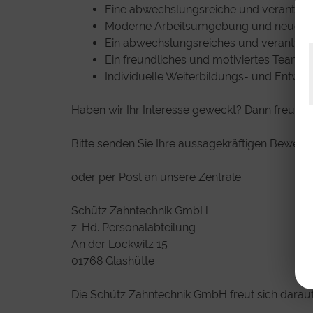
Eine abwechslungsreiche und verantwort
Moderne Arbeitsumgebung und neueste
Ein abwechslungsreiches und verantwo
Ein freundliches und motiviertes Team
Individuelle Weiterbildungs- und Entwi
Haben wir Ihr Interesse geweckt? Dann freuen 
Bitte senden Sie Ihre aussagekräftigen Bewe
oder per Post an unsere Zentrale
Schütz Zahntechnik GmbH
z. Hd. Personalabteilung
An der Lockwitz 15
01768 Glashütte
Die Schütz Zahntechnik GmbH freut sich darauf