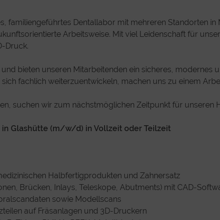
s, familiengeführtes Dentallabor mit mehreren Standorten in 
kunftsorientierte Arbeitsweise. Mit viel Leidenschaft für uns
-Druck.
etzt und bieten unseren Mitarbeitenden ein sicheres, moderne
sich fachlich weiterzuentwickeln, machen uns zu einem Arbei
n, suchen wir zum nächstmöglichen Zeitpunkt für unseren H
n Glashütte (m/w/d) in Vollzeit oder Teilzeit
edizinischen Halbfertigprodukten und Zahnersatz
ronen, Brücken, Inlays, Teleskope, Abutments) mit CAD-Softwa
aoralscandaten sowie Modellscans
zteilen auf Fräsanlagen und 3D-Druckern