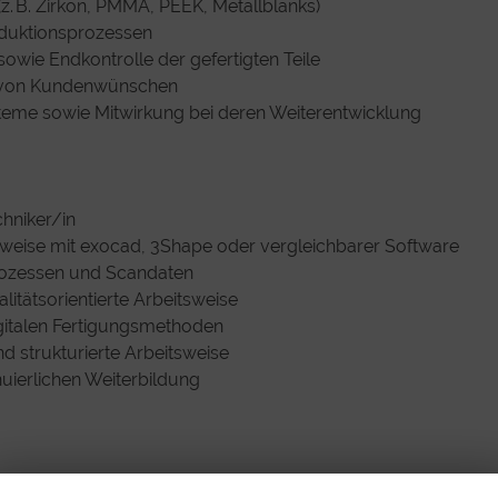
. B. Zirkon, PMMA, PEEK, Metallblanks)
oduktionsprozessen
 sowie Endkontrolle der gefertigten Teile
g von Kundenwünschen
me sowie Mitwirkung bei deren Weiterentwicklung
hniker/in
weise mit exocad, 3Shape oder vergleichbarer Software
prozessen und Scandaten
litätsorientierte Arbeitsweise
gitalen Fertigungsmethoden
 strukturierte Arbeitsweise
inuierlichen Weiterbildung
der Teilzeit