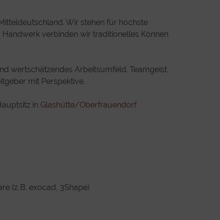
Mitteldeutschland. Wir stehen für höchste
er Handwerk verbinden wir traditionelles Können
s und wertschätzendes Arbeitsumfeld. Teamgeist,
tgeber mit Perspektive.
auptsitz in
Glashütte/Oberfrauendorf
re (z. B. exocad, 3Shape)