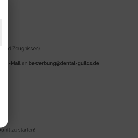
f und Zeugnissen).
per
E-Mail
an
bewerbung@dental-guilds.de
unft zu starten!